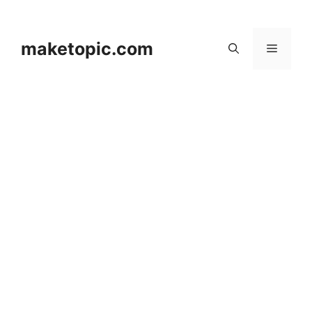
컨
텐
츠
maketopic.com
메
로
건
뉴
너
뛰
기