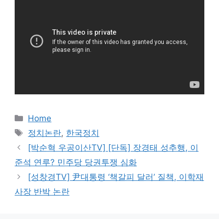
카
Home
테
태
정치논란
,
한국정치
고
그
[박순혁 우공이산TV] [단독] 장경태 성추행, 이
리
준석 연루? 민주당 당권투쟁 심화
[성창경TV] 尹대통령 ‘책갈피 달러’ 질책, 이학재
사장 반박 논란