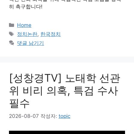
히 촉구합니다!
카
Home
테
태
정치논란
,
한국정치
고
그
댓글 남기기
리
[성창경TV] 노태학 선관
위 비리 의혹, 특검 수사
필수
2026-08-07
작성자:
topic