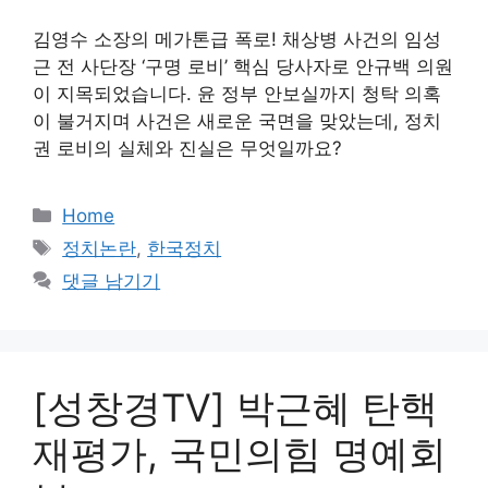
김영수 소장의 메가톤급 폭로! 채상병 사건의 임성
근 전 사단장 ‘구명 로비’ 핵심 당사자로 안규백 의원
이 지목되었습니다. 윤 정부 안보실까지 청탁 의혹
이 불거지며 사건은 새로운 국면을 맞았는데, 정치
권 로비의 실체와 진실은 무엇일까요?
카
Home
테
태
정치논란
,
한국정치
고
그
댓글 남기기
리
[성창경TV] 박근혜 탄핵
재평가, 국민의힘 명예회