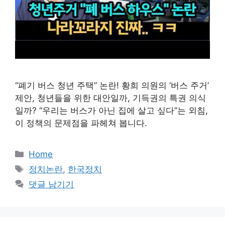
“폐기 버스 청년 주택” 논란! 황희 의원의 ‘버스 주거’
제안, 청년들을 위한 대안일까, 기득권의 특권 의식
일까? “우리는 버스가 아닌 집에 살고 싶다”는 외침,
이 정책의 문제점을 파헤쳐 봅니다.
카
Home
테
태
정치논란
,
한국정치
고
그
댓글 남기기
리