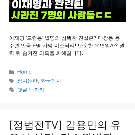
이재명 ‘드럼통’ 별명의 섬뜩한 진실은? 대장동 등
주변 인물 9명 사망 미스터리! 단순한 우연일까? 권
력 뒤 숨겨진 의혹을 파헤칩니다.
카
Home
테
태
정치논란
,
한국정치
고
그
댓글 남기기
리
[정법전TV] 김용민의 유