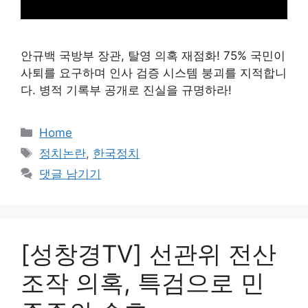
안규백 국방부 장관, 탈영 의혹 재점화! 75% 국민이
사퇴를 요구하며 인사 검증 시스템 붕괴를 지적합니
다. 병적 기록부 공개로 진실을 규명하라!
카
Home
테
태
정치논란
,
한국정치
고
그
댓글 남기기
리
[성창경TV] 선관위 전산
조작 의혹, 특검으로 민