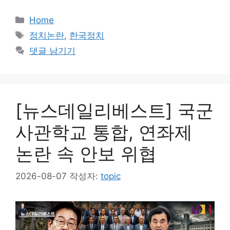
카
Home
테
태
정치논란
,
한국정치
고
그
댓글 남기기
리
[뉴스데일리베스트] 국군
사관학교 통합, 연좌제
논란 속 안보 위협
2026-08-07
작성자:
topic