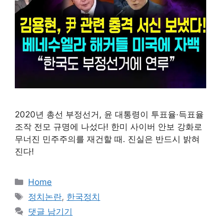
2020년 총선 부정선거, 윤 대통령이 투표율·득표율
조작 전모 규명에 나섰다! 한미 사이버 안보 강화로
무너진 민주주의를 재건할 때. 진실은 반드시 밝혀
진다!
카
Home
테
태
정치논란
,
한국정치
고
그
댓글 남기기
리