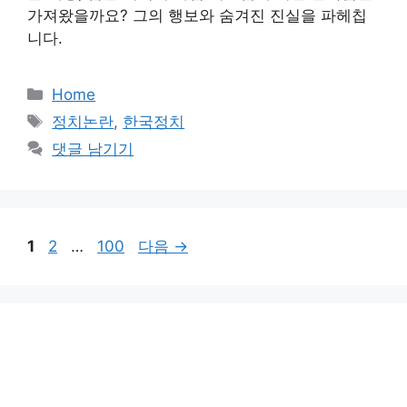
가져왔을까요? 그의 행보와 숨겨진 진실을 파헤칩
니다.
카
Home
테
태
정치논란
,
한국정치
고
그
댓글 남기기
리
페
페
페
1
2
…
100
다음
→
이
이
이
지
지
지