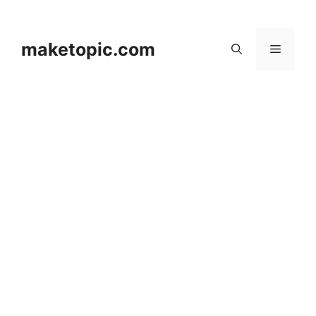
컨
텐
츠
maketopic.com
메
로
건
뉴
너
뛰
기