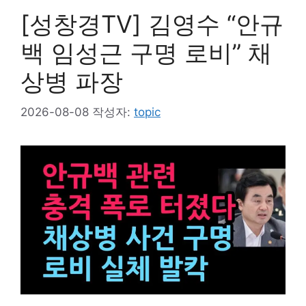
[성창경TV] 김영수 “안규
백 임성근 구명 로비” 채
상병 파장
2026-08-08
작성자:
topic