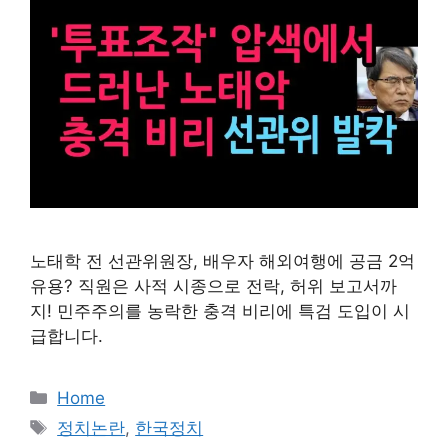
노태학 전 선관위원장, 배우자 해외여행에 공금 2억
유용? 직원은 사적 시종으로 전락, 허위 보고서까
지! 민주주의를 농락한 충격 비리에 특검 도입이 시
급합니다.
카
Home
테
태
정치논란
,
한국정치
고