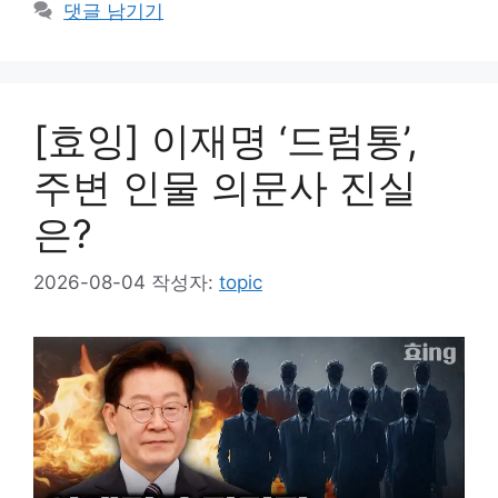
그
댓글 남기기
리
[효잉] 이재명 ‘드럼통’,
주변 인물 의문사 진실
은?
2026-08-04
작성자:
topic