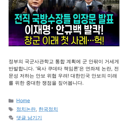
정부의 국군사관학교 통합 계획에 군 안팎이 거세게
반발합니다. ‘육사 쿠데타 책임론’은 연좌제 논란, 전
문성 저하는 안보 위협 우려! 대한민국 안보의 미래
를 위한 중대한 쟁점을 짚어봅니다.
카
Home
테
태
정치논란
,
한국정치
고
그
댓글 남기기
리