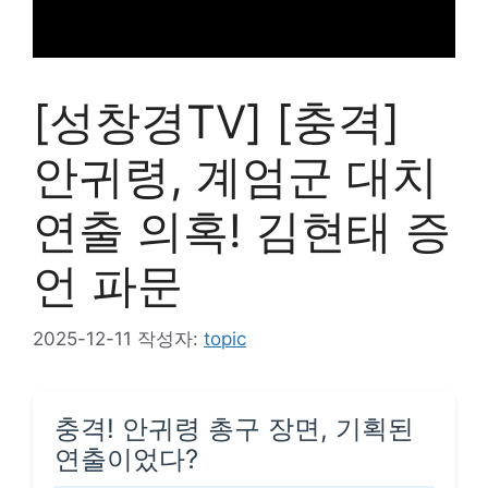
[성창경TV] [충격]
안귀령, 계엄군 대치
연출 의혹! 김현태 증
언 파문
2025-12-11
작성자:
topic
충격! 안귀령 총구 장면, 기획된
연출이었다?