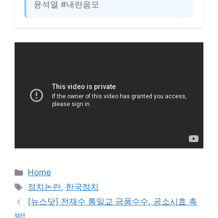
윤석열 #내란음모
카
Home
테
태
정치논란
,
한국정치
고
그
[뉴스닷] 전재수 통일교 금품수수, 공소시효 촉
리
박!