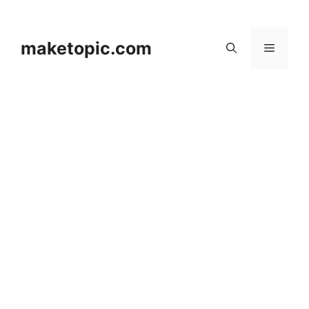
컨
텐
츠
maketopic.com
메
로
건
뉴
너
뛰
기