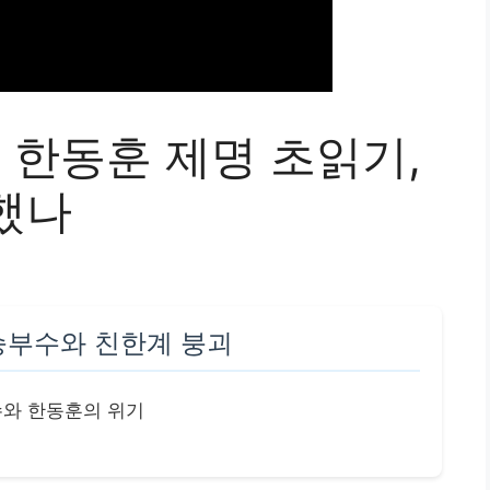
] 한동훈 제명 초읽기,
했나
승부수와 친한계 붕괴
수와 한동훈의 위기