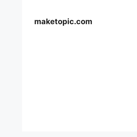
컨
텐
츠
maketopic.com
로
건
너
뛰
기