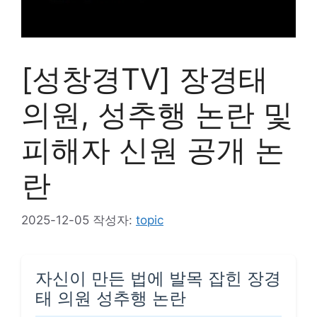
[성창경TV] 장경태
의원, 성추행 논란 및
피해자 신원 공개 논
란
2025-12-05
작성자:
topic
자신이 만든 법에 발목 잡힌 장경
태 의원 성추행 논란