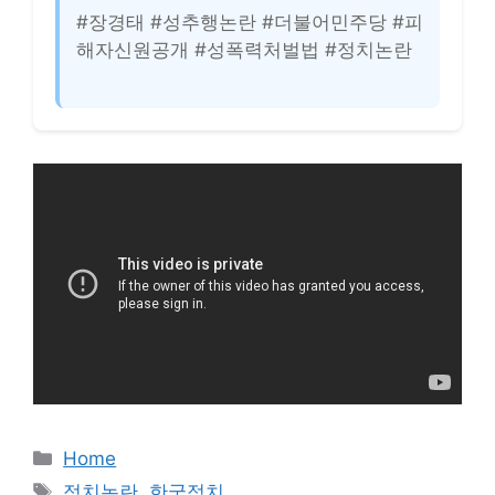
#장경태 #성추행논란 #더불어민주당 #피
해자신원공개 #성폭력처벌법 #정치논란
카
Home
테
태
정치논란
,
한국정치