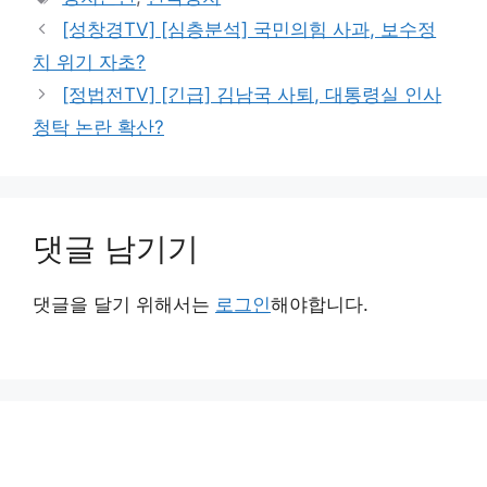
고
그
[성창경TV] [심층분석] 국민의힘 사과, 보수정
리
치 위기 자초?
[정법전TV] [긴급] 김남국 사퇴, 대통령실 인사
청탁 논란 확산?
댓글 남기기
댓글을 달기 위해서는
로그인
해야합니다.