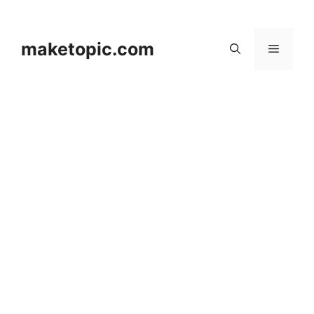
컨
텐
츠
maketopic.com
메
로
건
뉴
너
뛰
기