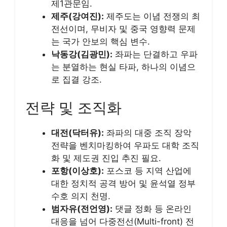
제1관문임.
제주(강여진):
제주도는 이념 전쟁의 최
전선이며, 무비자 및 중국 영향력 문제
는 국가 안보의 핵심 변수.
낙동강(김광민):
좌파는 단결하고 우파
는 분열하는 현실 타파, 하나의 이념으
로 집결 강조.
전략 및 조직화
대전(닥터유):
좌파의 대중 조직 장악
전략을 벤치마킹하여 우파도 대학 조직
화 및 제도권 진입 추진 필요.
포항(이상호):
포스코 등 지역 산업에
대한 정치적 공격 방어 및 윤석열 정부
수호 의지 천명.
범자유(전언영):
댓글 정화 등 온라인
대응을 넘어 다중전선(Multi-front) 전