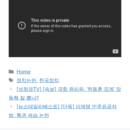
카
Home
테
태
정치논란
,
한국정치
고
그
[성창경TV] [속보] 국힘 윤리위, ‘한동훈 징계’ 장
리
동혁 칼 뽑나?
[뉴스데일리베스트] [단독] 이재명 민주유공자
법, 특권 세습 논란