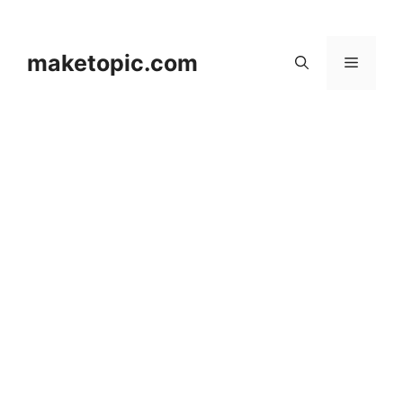
컨
텐
츠
maketopic.com
메
로
건
뉴
너
뛰
기