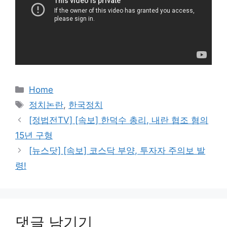
카
Home
테
태
정치논란
,
한국정치
고
그
[정법전TV] [속보] 한덕수 총리, 내란 협조 혐의
리
15년 구형
[뉴스닷] [속보] 코스닥 부양, 투자자 주의보 발
령!
댓글 남기기