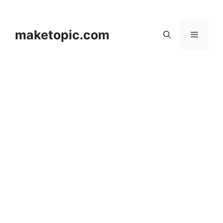
컨
텐
츠
maketopic.com
메
로
건
뉴
너
뛰
기