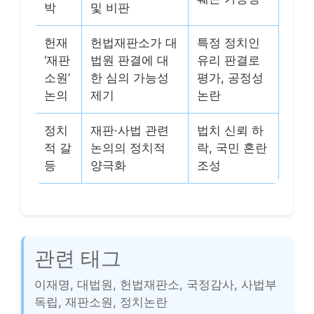
박
및 비판
헌재
헌법재판소가 대
특정 정치인
‘재판
법원 판결에 대
유리 판결로
소원’
한 심의 가능성
평가, 공정성
논의
제기
논란
정치
재판·사법 관련
법치 신뢰 하
적 갈
논의의 정치적
락, 국민 혼란
등
양극화
조성
관련 태그
이재명, 대법원, 헌법재판소, 국정감사, 사법부
독립, 재판소원, 정치논란