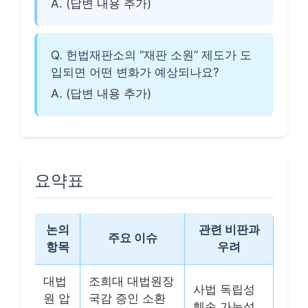
A. (답변 내용 추가)
Q. 헌법재판소의 “재판 소원” 제도가 도
입되면 어떤 변화가 예상되나요?
A. (답변 내용 추가)
요약표
논의
관련 비판과
주요 이슈
항목
우려
대법
조희대 대법원장
사법 독립성
원 압
국감 증인 소환
훼손 가능성