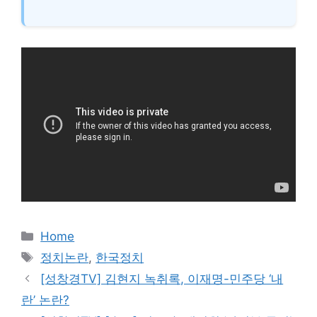
카
Home
테
태
정치논란
,
한국정치
고
그
[성창경TV] 김현지 녹취록, 이재명-민주당 ‘내
리
란’ 논란?