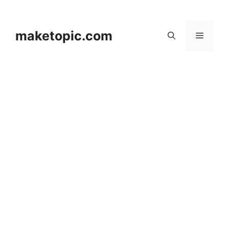
컨
텐
츠
maketopic.com
메
로
건
뉴
너
뛰
기