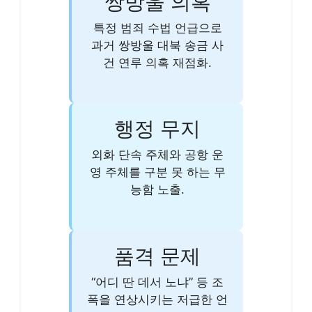
쌍방울 의혹
특정 범죄 수법 언급으로
과거 쌍방울 대북 송금 사
건 연루 의혹 재점화.
행정 무지
외화 단속 주체와 공항 운
영 주체를 구분 못 하는 무
능함 노출.
품격 문제
“어디 딴 데서 노냐” 등 조
폭을 연상시키는 저급한 언