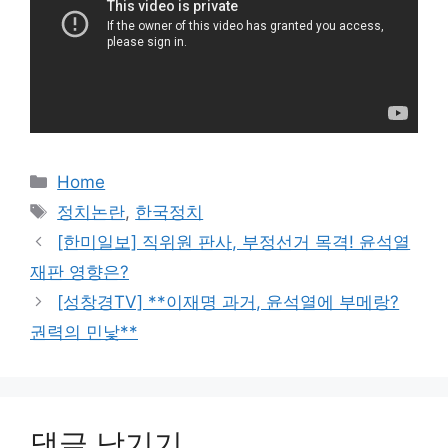
카
Home
테
태
정치논란
,
한국정치
고
그
[한미일보] 직위원 판사, 부정선거 목격! 윤석열
리
재판 영향은?
[성창경TV] **이재명 과거, 윤석열에 부메랑?
권력의 민낯**
댓글 남기기