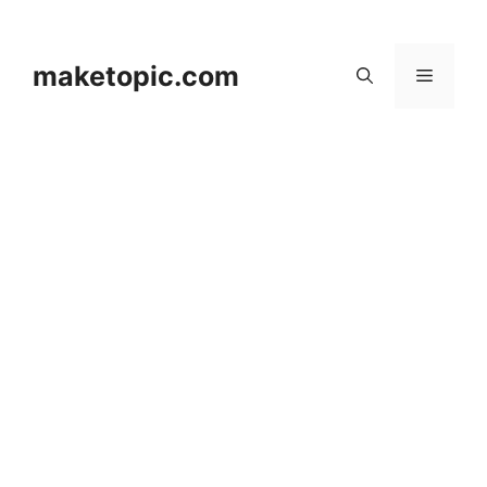
컨
텐
츠
maketopic.com
메
로
건
뉴
너
뛰
기