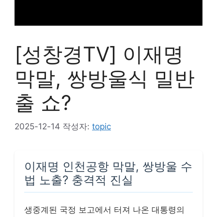
[성창경TV] 이재명
막말, 쌍방울식 밀반
출 쇼?
2025-12-14
작성자:
topic
이재명 인천공항 막말, 쌍방울 수
법 노출? 충격적 진실
생중계된 국정 보고에서 터져 나온 대통령의