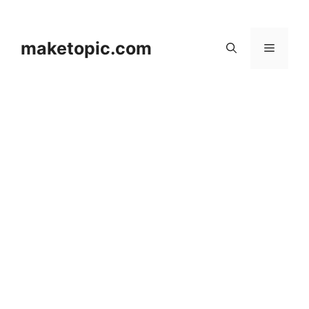
컨
텐
츠
maketopic.com
메
로
건
뉴
너
뛰
기