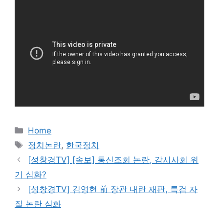
카
Home
테
태
정치논란
,
한국정치
고
그
[성창경TV] [속보] 통신조회 논란, 감시사회 위
리
기 심화?
[성창경TV] 김영현 前 장관 내란 재판, 특검 자
질 논란 심화