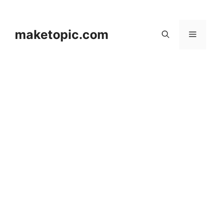
컨
텐
츠
maketopic.com
메
로
건
뉴
너
뛰
기