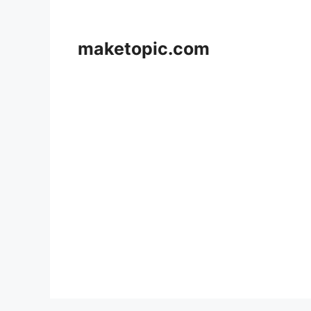
컨
텐
츠
maketopic.com
로
건
너
뛰
기