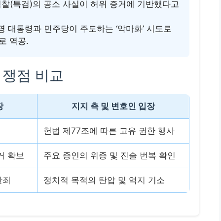
찰(특검)의 공소 사실이 허위 증거에 기반했다고
 대통령과 민주당이 주도하는 ‘악마화’ 시도로
로 역공.
 쟁점 비교
장
지지 측 및 변호인 입장
헌법 제77조에 따른 고유 권한 행사
거 확보
주요 증인의 위증 및 진술 번복 확인
단죄
정치적 목적의 탄압 및 억지 기소