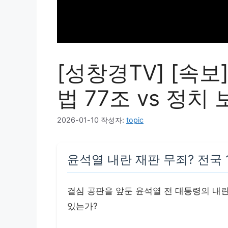
[성창경TV] [속보
법 77조 vs 정치
2026-01-10
작성자:
topic
윤석열 내란 재판 무죄? 전국
결심 공판을 앞둔 윤석열 전 대통령의 내란
있는가?