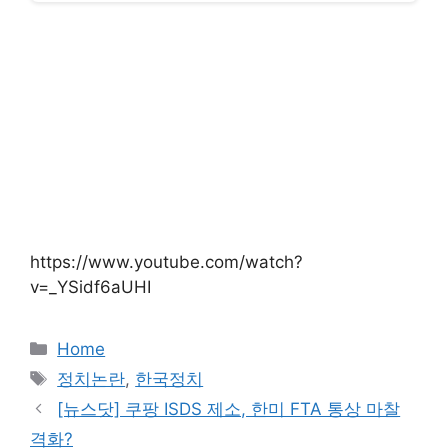
https://www.youtube.com/watch?
v=_YSidf6aUHI
카
Home
테
태
정치논란
,
한국정치
고
그
[뉴스닷] 쿠팡 ISDS 제소, 한미 FTA 통상 마찰
리
격화?