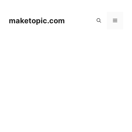
컨
텐
츠
maketopic.com
메
로
건
뉴
너
뛰
기