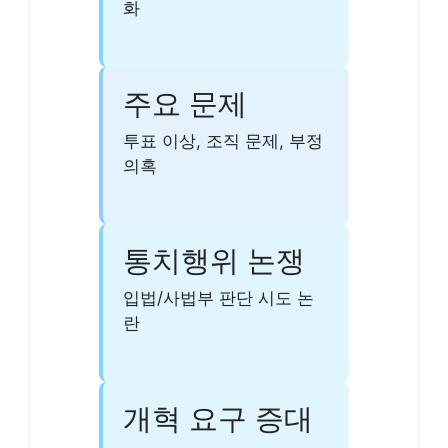
화
주요 문제
투표 이상, 조직 문제, 부정
의혹
통치행위 논쟁
입법/사법부 판단 시도 논
란
개혁 요구 증대