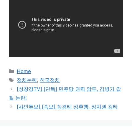
카
Home
테
태
정치논란
,
한국정치
고
그
[성창경TV] [단독] 민주당 권력 암투, 김병기 갑
리
질 논란!
[샤인튜브] [속보] 장경태 성추행, 정치권 강타