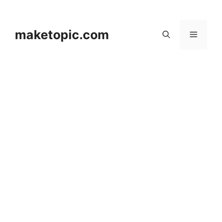
컨
텐
츠
maketopic.com
메
로
건
뉴
너
뛰
기