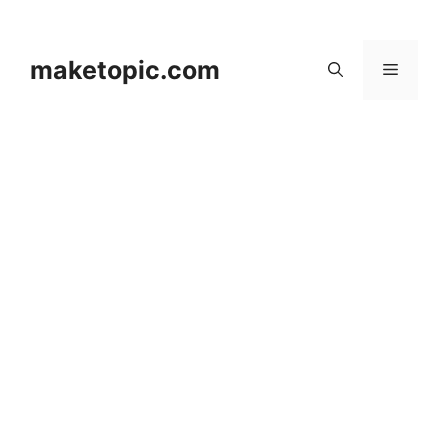
컨
텐
츠
maketopic.com
메
로
건
뉴
너
뛰
기