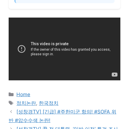
카
Home
테
태
정치논란
,
한국정치
고
그
[성창경TV] [긴급] #주한미군 항의! #SOFA 위
리
반 #압수수색 논란!
[성창경TV] 尹 전 대통령, ‘일반 이적’ 특검 조사