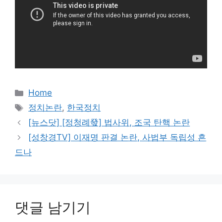
카
Home
테
태
정치논란
,
한국정치
고
그
[뉴스닷] [정청례發] 법사위, 조국 탄핵 논란
리
[성창경TV] 이재명 판결 논란, 사법부 독립성 흔
드나
댓글 남기기