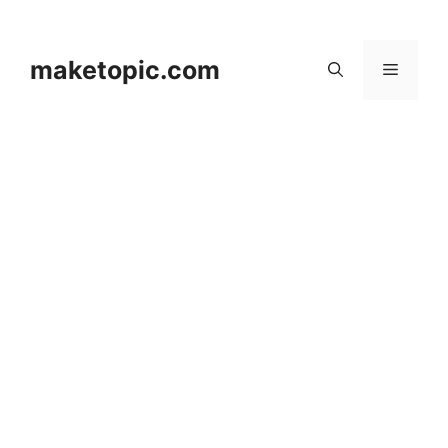
컨
텐
츠
maketopic.com
메
로
건
뉴
너
뛰
기