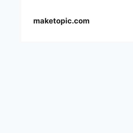
컨
텐
츠
maketopic.com
로
건
너
뛰
기