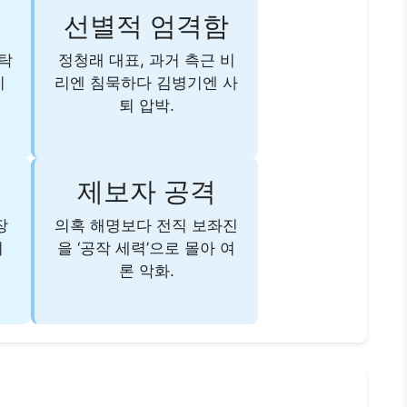
혜
선별적 엄격함
청탁
정청래 대표, 과거 측근 비
리
리엔 침묵하다 김병기엔 사
퇴 압박.
제보자 공격
장
의혹 해명보다 전직 보좌진
의
을 ‘공작 세력’으로 몰아 여
론 악화.