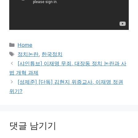
카
Home
테
태
정치논란
,
한국정치
고
그
[샤인튜브] 이재명 무죄, 대장동 정치 논란과 사
리
법 개혁 과제
[성제준] [단독] 김현지 위증교사, 이재명 정권
위기?
댓글 남기기