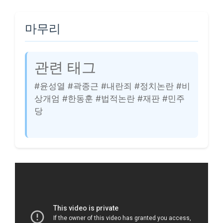
마무리
관련 태그
#윤성열 #곽종근 #내란죄 #정치논란 #비
상개엄 #한동훈 #법적논란 #재판 #민주
당