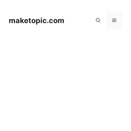
컨
텐
츠
maketopic.com
메
로
건
뉴
너
뛰
기