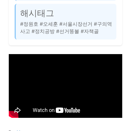
해시태그
#정원호 #오세훈 #서울시장선거 #구의역
사고 #정치공방 #선거똥볼 #자책골