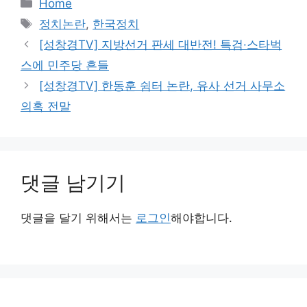
카
Home
테
태
정치논란
,
한국정치
고
그
[성창경TV] 지방선거 판세 대반전! 특검·스타벅
리
스에 민주당 흔들
[성창경TV] 한동훈 쉼터 논란, 유사 선거 사무소
의혹 전말
댓글 남기기
댓글을 달기 위해서는
로그인
해야합니다.