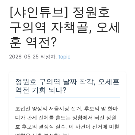
[샤인튜브] 정원호
구의역 자책골, 오세
훈 역전?
2026-05-25
작성자:
topic
정원호 구의역 날짜 착각, 오세훈
역전 기회 되나?
초접전 양상의 서울시장 선거, 후보의 말 한마
디가 판세 전체를 흔드는 상황에서 터진 정원
호 후보의 결정적 실수. 이 사건이 선거에 미칠