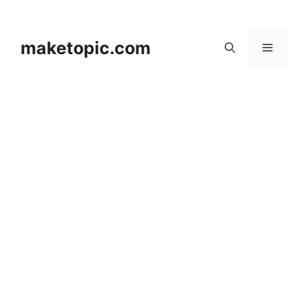
컨
텐
츠
maketopic.com
메
로
건
뉴
너
뛰
기