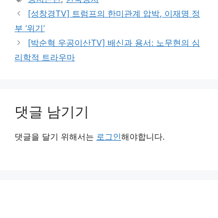
고
그
[성창경TV] 트럼프의 한미관계 압박, 이재명 정
리
부 ‘위기’
[박순혁 우공이산TV] 배신과 용서: 노무현의 심
리학적 트라우마
댓글 남기기
댓글을 달기 위해서는
로그인
해야합니다.