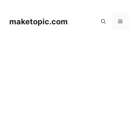
컨
텐
츠
maketopic.com
메
로
건
뉴
너
뛰
기