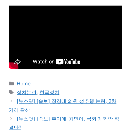
카
Home
테
태
정치논란
,
한국정치
고
그
[뉴스닷] [속보] 장경태 의원 성추행 논란, 2차
리
가해 확산
[뉴스닷] [속보] 추미애-최민이, 국회 개혁안 직
격탄?