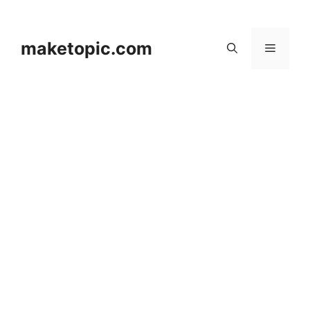
컨
텐
츠
maketopic.com
메
로
건
뉴
너
뛰
기