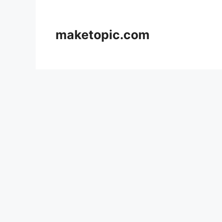
컨
텐
츠
maketopic.com
로
건
너
뛰
기