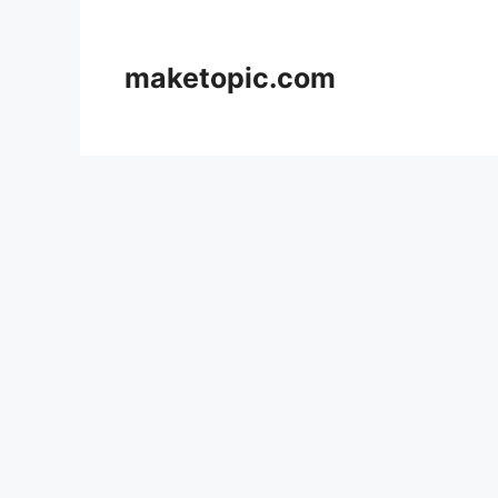
컨
텐
츠
maketopic.com
로
건
너
뛰
기