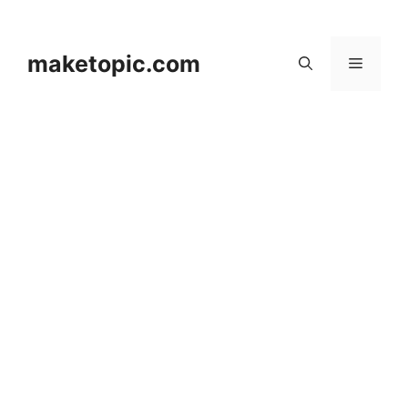
컨
텐
츠
maketopic.com
메
로
건
뉴
너
뛰
기