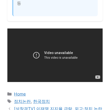
등
카
Home
테
태
정치논란
,
한국정치
고
그
[성창경TV] 이재명 지지율 급락, 외교·정치 논란