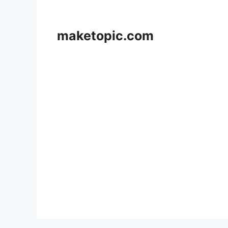
컨
텐
츠
maketopic.com
로
건
너
뛰
기