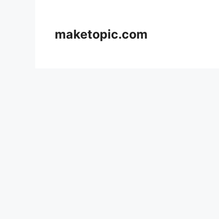
컨
텐
츠
maketopic.com
로
건
너
뛰
기