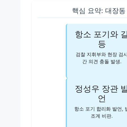
핵심 요약: 대장동
항소 포기와 
등
검찰 지휘부와 현장 검
간 의견 충돌 발생.
정성우 장관 
언
항소 포기 합리화 발언, 
조계 비판.