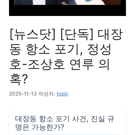
[뉴스닷] [단독] 대장
동 항소 포기, 정성
호-조상호 연루 의
혹?
2025-11-13
작성자:
topic
대장동 항소 포기 사건, 진실 규
명은 가능한가?