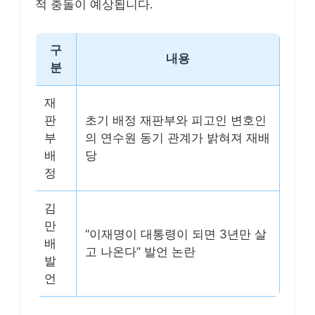
적 충돌이 예상됩니다.
구
내용
분
재
판
초기 배정 재판부와 피고인 변호인
부
의 연수원 동기 관계가 밝혀져 재배
배
당
정
김
만
“이재명이 대통령이 되면 3년만 살
배
고 나온다” 발언 논란
발
언