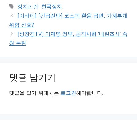
테
태
정치논란
,
한국정치
고
그
[이바이] [긴급진단] 코스피 환율 급변, 가계부채
리
위험 신호?
[성창경TV] 이재명 정부, 공직사회 ‘내란조사’ 숙
청 논란
댓글 남기기
댓글을 달기 위해서는
로그인
해야합니다.