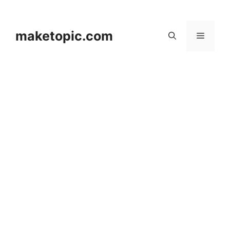
컨
텐
츠
maketopic.com
메
로
건
뉴
너
뛰
기