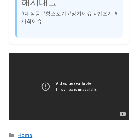
해시태그
#대장동 #항소포기 #정치이슈 #법조계 #
사회이슈
카
Home