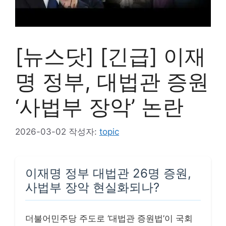
[뉴스닷] [긴급] 이재
명 정부, 대법관 증원
‘사법부 장악’ 논란
2026-03-02
작성자:
topic
이재명 정부 대법관 26명 증원,
사법부 장악 현실화되나?
더불어민주당 주도로 ‘대법관 증원법’이 국회