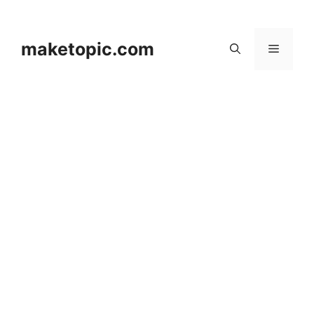
컨
텐
츠
maketopic.com
메
로
건
뉴
너
뛰
기