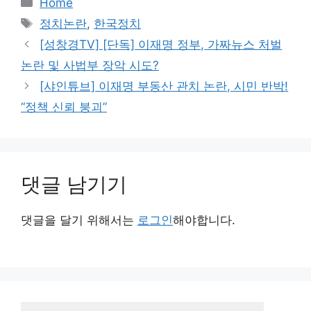
Home
테
태
정치논란
,
한국정치
고
그
[성창경TV] [단독] 이재명 정부, 가짜뉴스 처벌
리
논란 및 사법부 장악 시도?
[샤인튜브] 이재명 부동산 관치 논란, 시민 반박!
“정책 신뢰 붕괴”
댓글 남기기
댓글을 달기 위해서는
로그인
해야합니다.