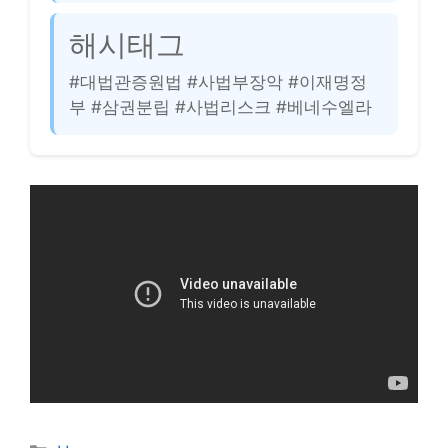
해시태그
#대법관증원법 #사법부장악 #이재명정
부 #삼권분립 #사법리스크 #베네수엘라
카