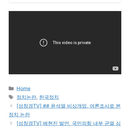
카
Home
테
태
정치논란
,
한국정치
고
그
[성창경TV] ## 윤석열 비상개업, 여론조사로 본
리
정치 논란
[성창경TV] 배현진 발언, 국민의힘 내부 균열 심