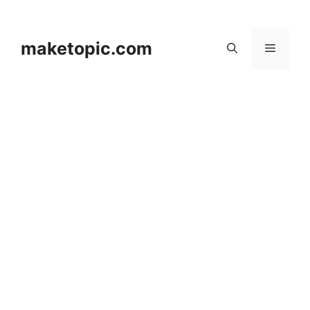
컨
텐
츠
maketopic.com
메
로
건
뉴
너
뛰
기